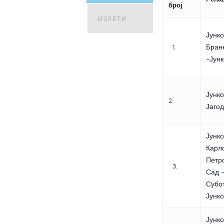
број
ИЗЛЕТИ
Јунк
1.
Бран
-Јун
Јунко
2.
Јаго
Јунк
Карл
Петр
3.
Сад 
Субо
Јунк
Јунко