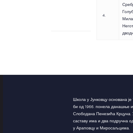
Сребр
Голу
4.
Мила
Негот
двод
Школа у Јунковцу основана је 
би од 1966. понела данашње и
Слободана Пенезића Крцуна. 
саставу има и два подручна 
у Араповцу и Миросаљцима.