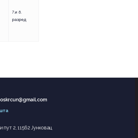
7.и 8.
разред
r.oskrcun@gmail.com
шта
 пут 2, 11562 Јунковац