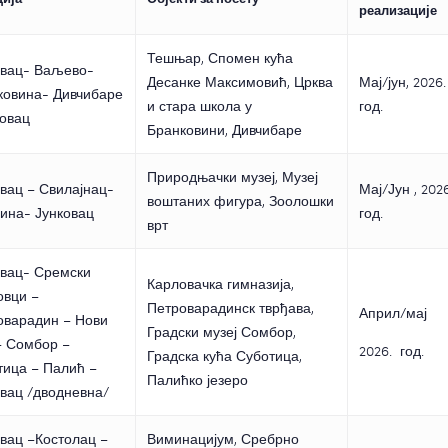
реализације
Тешњар, Спомен кућа
овац- Ваљево-
Десанке Максимовић, Црква
Мај/јун, 2026.
ковина- Дивчибаре
и стара школа у
год.
ковац
Бранковини, Дивчибаре
Природњачки музеј, Музеј
вац – Свилајнац-
Мај/Јун , 2026
воштаних фигура, Зоолошки
дина- Јунковац
год.
врт
овац- Сремски
Карловачка гимназија,
овци –
Петроварадинск тврђава,
Април/мај
оварадин – Нови
Градски музеј Сомбор,
– Сомбор –
2026. год.
Градска кућа Суботица,
тица – Палић –
Палићко језеро
овац /дводневна/
вац –Костолац –
Виминацијум, Сребрно