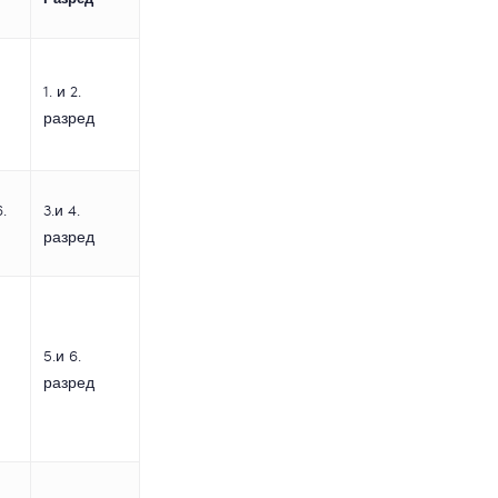
1. и 2.
разред
.
3.и 4.
разред
5.и 6.
разред