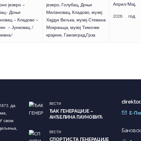
Април/Мај,
но језеро –
језеро, Голубац, Доњи
бац- Доњи
Милановац, Кладово, музеј
2026. год.
новац – Кладово –
Хајдук Вељка, музеј Стевана
ин – Јунковац /
Мокрањца, музеј Тимочке
невна/
крајине, Гамзиград,Грза
direkto
ВЕСТИ
1873. да
ЂАК ГЕНЕРАЦИЈЕ –
ме,
Е-По
АНЂЕЛИНА ПАУНОВИЋ
У свом
одељења,
Бановски
ВЕСТИ
СПОРТИСТА ГЕНЕРАЦИЈЕ