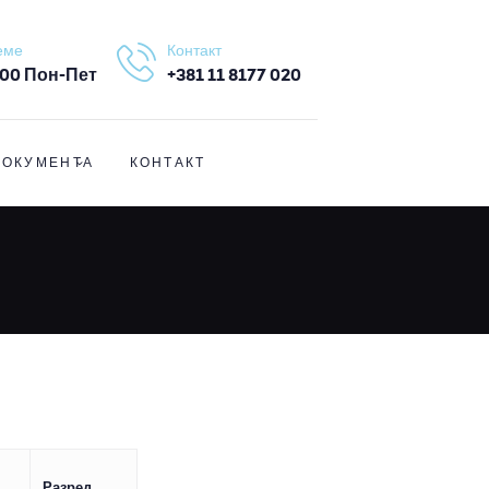
еме
Контакт
4.00 Пон-Пет
+381 11 8177 020
ДОКУМЕНТА
КОНТАКТ
Разред