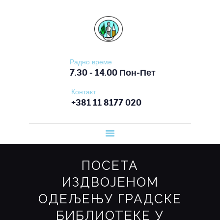
ПОЧЕТНА
ОШ СЛОБОДАН ПЕНЕЗИЋ КРЦУН
О ШКОЛИ
ОРГАНИЗАЦИЈА
РАДА
Радно време
7.30 - 14.00 Пон-Пет
ВЕСТИ
Контакт
ЗА ЂАКЕ
+381 11 8177 020
ЗА РОДИТЕЉЕ
ДОКУМЕНТА
КОНТАКТ
ПОСЕТА
ИЗДВОЈЕНОМ
ОДЕЉЕЊУ ГРАДСКЕ
БИБЛИОТЕКЕ У