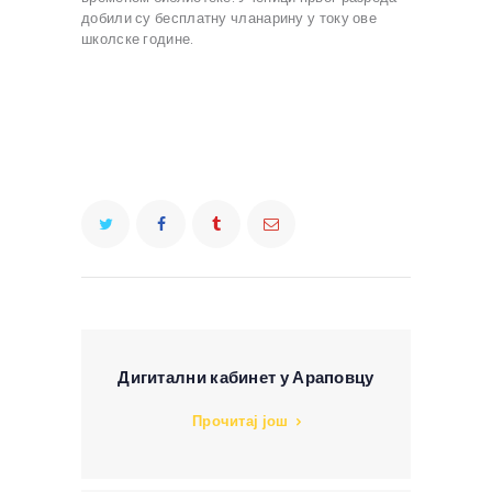
добили су бесплатну чланарину у току ове
школске године.
Дигитални кабинет у Араповцу
Прочитај још