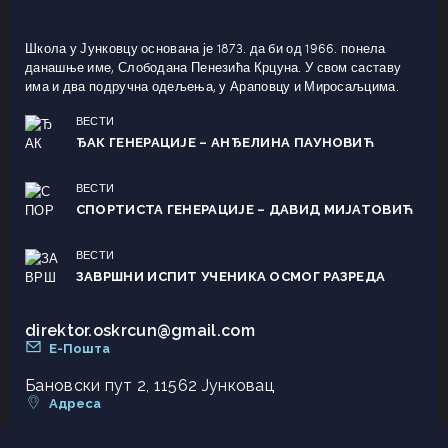
Школа у Јунковцу основана је 1873. да би од 1966. понела
данашње име, Слободана Пенезића Крцуна. У свом саставу
има и два подручна одељења, у Араповцу и Миросаљцима.
ВЕСТИ
ЂАК ГЕНЕРАЦИЈЕ – АНЂЕЛИНА ПАУНОВИЋ
ВЕСТИ
СПОРТИСТА ГЕНЕРАЦИЈЕ – ДАВИД МИЈАТОВИЋ
ВЕСТИ
ЗАВРШНИ ИСПИТ УЧЕНИКА ОСМОГ РАЗРЕДА
direktor.oskrcun@gmail.com
Е-Пошта
Бановски пут 2, 11562 Јунковац
Адреса