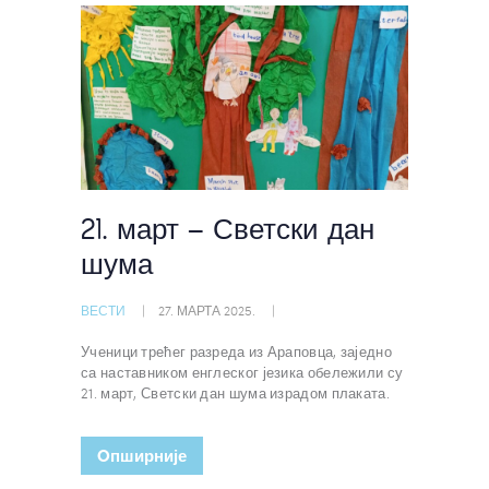
21. март – Светски дан
шума
ВЕСТИ
27. МАРТА 2025.
Ученици трећег разреда из Араповца, заједно
са наставником енглеског језика обележили су
21. март, Светски дан шума израдом плаката.
Oпширније