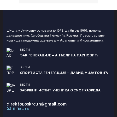
Школа у Јунковцу основана је 1873. да би од 1966. понела
данашње име, Слободана Пенезића Крцуна. У свом саставу
има и два подручна одељења, у Араповцу и Миросаљцима.
ВЕСТИ
ЂАК ГЕНЕРАЦИЈЕ – АНЂЕЛИНА ПАУНОВИЋ
ВЕСТИ
СПОРТИСТА ГЕНЕРАЦИЈЕ – ДАВИД МИЈАТОВИЋ
ВЕСТИ
ЗАВРШНИ ИСПИТ УЧЕНИКА ОСМОГ РАЗРЕДА
direktor.oskrcun@gmail.com
Е-Пошта