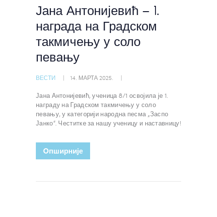
Јана Антонијевић – 1.
награда на Градском
такмичењу у соло
певању
ВЕСТИ
14. МАРТА 2025.
Јана Антонијевић, ученица 8/1 освојила је 1.
награду на Градском такмичењу у соло
певању, у категорији народна песма „Заспо
Јанко“. Честитке за нашу ученицу и наставницу!
Oпширније