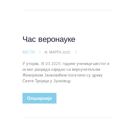
Час веронауке
ВЕСТИ
18. МАРТА 2025.
У уторак, 18.03.2025. године ученици шестог и
осмог разреда заједно са вероучитељем
Живојином Јанковићем посетили су цркву
Свете Тројице у Јунковцу.
Oпширније