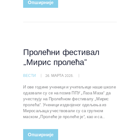
Oпширније
Пролећни фестивал
„Мирис пролећа“
ВЕСТИ
26. МАРТА 2025.
И ове године ученици и учитељице наше школе
одазвали су се на позив ППУ „Лаза Маза“ да
учествују на Пролећном фестивалу „Мирис
пролећа“. Ученици издвојеног одељења из
Миросаљаца учествовали су са групном
маском „Пролеће је пролеће је“, као и са…
Oпширније