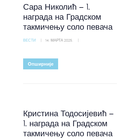
Сара Николић – 1.
награда на Градском
такмичењу соло певача
ВЕСТИ
14. МАРТА 2025.
Oпширније
Кристина Тодосијевић –
1. награда на Градском
такмичењу соло певача