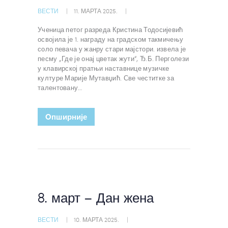
ВЕСТИ
11. МАРТА 2025.
Ученица петог разреда Кристина Тодосијевић
освојила је 1. награду на градском такмичењу
соло певача у жанру стари мајстори. извела је
песму „Где је онај цветак жути“, Ђ.Б. Перголези
у клавирској пратњи наставнице музичке
културе Марије Мутавџић. Све честитке за
талентовану…
Oпширније
8. март – Дан жена
ВЕСТИ
10. МАРТА 2025.