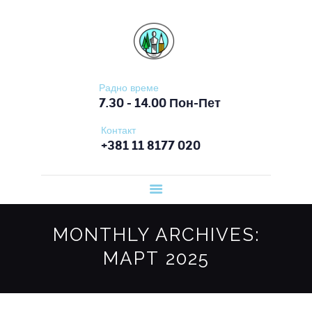
ПОЧЕТНА
ОШ СЛОБОДАН ПЕНЕЗИЋ КРЦУН
О ШКОЛИ
ОРГАНИЗАЦИЈА
РАДА
Радно време
7.30 - 14.00 Пон-Пет
ВЕСТИ
Контакт
ЗА ЂАКЕ
+381 11 8177 020
ЗА РОДИТЕЉЕ
ДОКУМЕНТА
КОНТАКТ
MONTHLY ARCHIVES:
МАРТ 2025