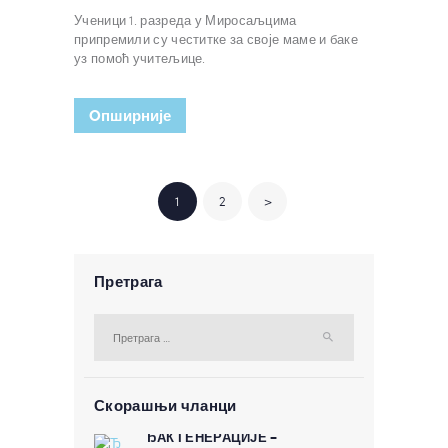
Ученици 1. разреда у Миросаљцима
припремили су честитке за своје маме и баке
уз помоћ учитељице.
Oпширније
КРЕТАЊЕ ЧЛАНАКА
PAGE
1
PAGE
2
>
Претрага
Претрага за:
Скорашњи чланци
ЂАК ГЕНЕРАЦИЈЕ –