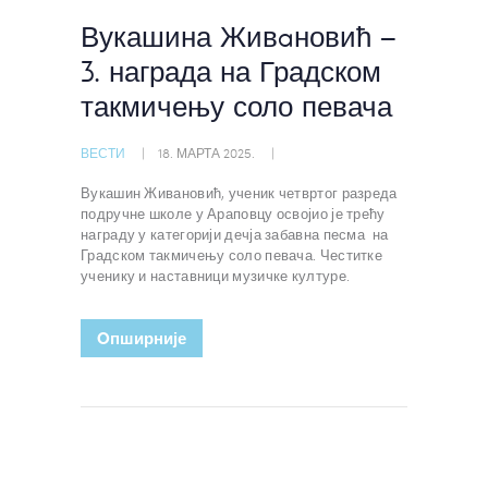
Вукашина Живaновић –
3. награда на Градском
такмичењу соло певача
ВЕСТИ
18. МАРТА 2025.
Вукашин Живановић, ученик четвртог разреда
подручне школе у Араповцу освојио је трећу
награду у категорији дечја забавна песма на
Градском такмичењу соло певача. Честитке
ученику и наставници музичке културе.
Oпширније