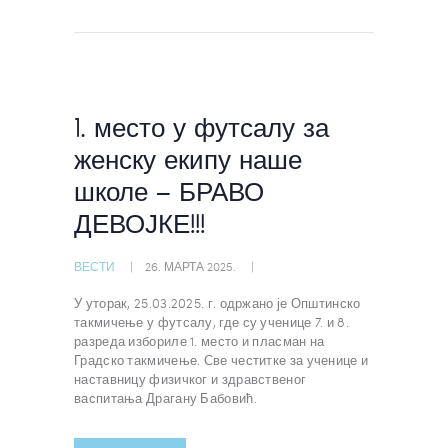
1. место у футсалу за
женску екипу наше
школе – БРАВО
ДЕВОЈКЕ!!!
ВЕСТИ
26. МАРТА 2025.
У уторак, 25.03.2025. г. одржано је Општинско
такмичење у футсалу, где су ученице 7. и 8.
разреда избориле 1. место и пласман на
Градско такмичење. Све честитке за ученице и
наставницу физичког и здравственог
васпитања Драгану Бабовић.