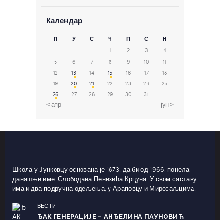
Календар
П
У
С
Ч
П
С
Н
1
2
3
4
5
6
7
8
9
10
11
12
13
14
15
16
17
18
19
20
21
22
23
24
25
26
27
28
29
30
31
« апр
јун »
Школа у Јунковцу основана је 1873. да би од 1966. понела
данашње име, Слободана Пенезића Крцуна. У свом саставу
има и два подручна одељења, у Араповцу и Миросаљцима.
ВЕСТИ
ЂАК ГЕНЕРАЦИЈЕ – АНЂЕЛИНА ПАУНОВИЋ