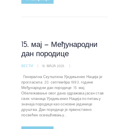
15. мај – Међународни
дан породице
ВЕСТИ
15. МАЈА 2025.
Генерална Скупштина Уједињених Нација је
прогласила 20. септембра 1993. године
Међународни дан породице 15. мај.
Обележавање овог дана одражава јасан став
свих чланица Уједињених Нација по питању
значаја породице као основне јединице
друштва. Дан породице је првенствено
посвећен освешћивању…