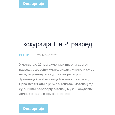
Oпширније
Екскурзија 1. и 2. разред
ВЕСТИ
26. МАЈА 2025.
У четвртак, 22. маја ученици првог и другог
разреда са својим учитељицама упутили су се
на једнодневну екскурзији на релацији
Јунковац-Аранђеловац-Топола – Јунковац.
Прва дестинација је била Топола/Опленац где
су обишли Карађорђев конак, музеј Вождових
личних ствари и оружја његовог…
Oпширније