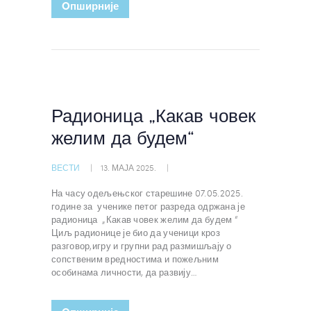
Oпширније
Радионица „Какав човек
желим да будем“
ВЕСТИ
13. МАЈА 2025.
На часу одељењског старешине 07.05.2025.
године за ученике петог разреда одржана је
радионица „Какав човек желим да будем “
Циљ радионице је био да ученици кроз
разговор,игру и групни рад размишљају о
сопственим вредностима и пожељним
особинама личности, да развију…