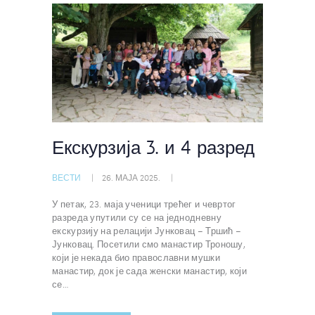
Екскурзија 3. и 4 разред
ВЕСТИ
26. МАЈА 2025.
У петак, 23. маја ученици трећег и чевртог
разреда упутили су се на једнодневну
екскурзију на релацији Јунковац – Тршић –
Јунковац. Посетили смо манастир Троношу,
који је некада био православни мушки
манастир, док је сада женски манастир, који
се…