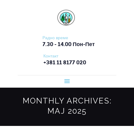
ПОЧЕТНА
ОШ СЛОБОДАН ПЕНЕЗИЋ КРЦУН
О ШКОЛИ
ОРГАНИЗАЦИЈА
РАДА
Радно време
7.30 - 14.00 Пон-Пет
ВЕСТИ
Контакт
ЗА ЂАКЕ
+381 11 8177 020
ЗА РОДИТЕЉЕ
ДОКУМЕНТА
КОНТАКТ
MONTHLY ARCHIVES:
МАЈ 2025