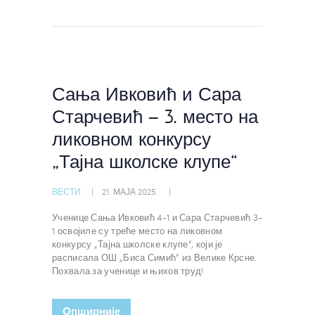
Сања Ивковић и Сара
Старчевић – 3. место на
ликовном конкурсу
„Тајна школске клупе“
ВЕСТИ
21. МАЈА 2025.
Ученице Сања Ивковић 4-1 и Сара Старчевић 3-
1 освојиле су треће место на ликовном
конкурсу „Тајна школске клупе“, који је
расписала ОШ „Биса Симић“ из Велике Крсне.
Похвала за ученице и њихов труд!
Oпширније