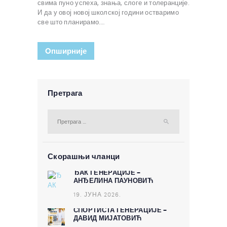
свима пуно успеха, знања, слоге и толеранције.
И да у овој новој школској години остваримо
све што планирамо.…
Oпширније
Претрага
Претрага за:
Скорашњи чланци
ЂАК ГЕНЕРАЦИЈЕ –
АНЂЕЛИНА ПАУНОВИЋ
19. ЈУНА 2026.
СПОРТИСТА ГЕНЕРАЦИЈЕ –
ДАВИД МИЈАТОВИЋ