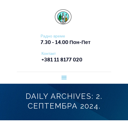
ПОЧЕТНА
ОШ СЛОБОДАН ПЕНЕЗИЋ КРЦУН
О ШКОЛИ
ОРГАНИЗАЦИЈА
РАДА
Радно време
7.30 - 14.00 Пон-Пет
ВЕСТИ
Контакт
ЗА ЂАКЕ
+381 11 8177 020
ЗА РОДИТЕЉЕ
ДОКУМЕНТА
КОНТАКТ
DAILY ARCHIVES: 2.
СЕПТЕМБРА 2024.