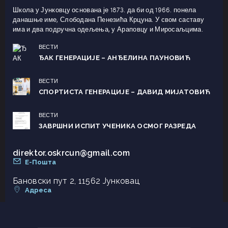
Школа у Јунковцу основана је 1873. да би од 1966. понела
данашње име, Слободана Пенезића Крцуна. У свом саставу
има и два подручна одељења, у Араповцу и Миросаљцима.
ВЕСТИ
ЂАК ГЕНЕРАЦИЈЕ – АНЂЕЛИНА ПАУНОВИЋ
ВЕСТИ
СПОРТИСТА ГЕНЕРАЦИЈЕ – ДАВИД МИЈАТОВИЋ
ВЕСТИ
ЗАВРШНИ ИСПИТ УЧЕНИКА ОСМОГ РАЗРЕДА
direktor.oskrcun@gmail.com
Е-Пошта
Бановски пут 2, 11562 Јунковац
Адреса