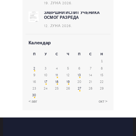
19. ЈУНА 2026.
ЗАВРШНИ ИСПИТ УЧЕНИКА
ОСМОГ РАЗРЕДА
12. ЈУНА 2026.
Календар
П
У
С
Ч
П
С
Н
1
2
3
4
5
6
7
8
9
10
11
12
13
14
15
16
17
18
19
20
21
22
23
24
25
26
27
28
29
30
« авг
окт »