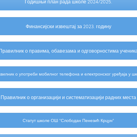
Годишњи план рада школе 2024/2025.
Финансијски извештај за 2023. годину
Правилник о правима, обавезама и одговорностима ученик
вилник о употреби мобилног телефона и електронског уређаја у ш
Правилник о организацији и систематизацији радних места
Статут школе ОШ "Слободан Пенезић Крцун"