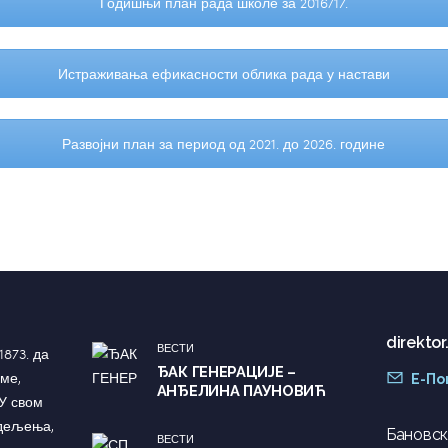
Годишњи план рада школе за 2016/17.
Истраживања ефикасности облика рада у настави
Развојни план за период од 2021. до 2026. године
direkto
ВЕСТИ
1873. да
ЂАК ГЕНЕРАЦИЈЕ –
ме,
Е-По
АНЂЕЛИНА ПАУНОВИЋ
У свом
одељења,
Бановски
ВЕСТИ