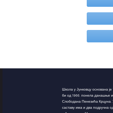
Школа у Јунковцу основана је 
би од 1966. понела данашње и
Слободана Пенезића Крцуна. 
саставу има и два подручна 