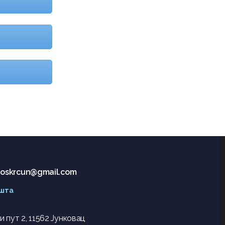
r.oskrcun@gmail.com
шта
 пут 2, 11562 Јунковац